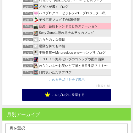
1163位
メガネが書くブログ
1164位
ハロプロクローゼット(ハロープロジェクト私服・衣装まとめ)
1165位
子役応援ブログ TV出演情報
1166位
音楽・芸能トレンドまとめステーション
1167位
Sexy Zoneに溺れるチルヲタのブログ
1168位
ごうたのＪな毎日
1169位
過激な何でも本舗
1170位
平野紫耀〜My precious one〜キンプリブログ
1171位
ＬＯＬ！〜海外セレブのゴシップや面白画像
1172位
わららいふ〜お笑いと宝塚と日常生活？！！〜
1173位
日向坂いただきブログ
1174位
このカテゴリを全て表示
参加する
このブログに投票する
月別アーカイブ