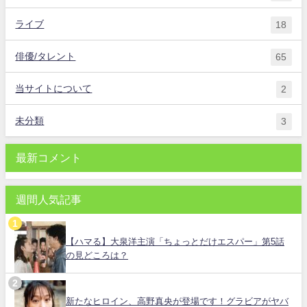
ライブ
18
俳優/タレント
65
当サイトについて
2
未分類
3
最新コメント
週間人気記事
【ハマる】大泉洋主演「ちょっとだけエスパー」第5話
の見どころは？
新たなヒロイン、高野真央が登場です！グラビアがヤバ