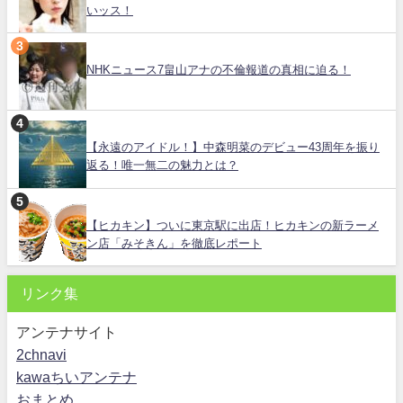
いッス！
NHKニュース7畠山アナの不倫報道の真相に迫る！
【永遠のアイドル！】中森明菜のデビュー43周年を振り
返る！唯一無二の魅力とは？
【ヒカキン】ついに東京駅に出店！ヒカキンの新ラーメ
ン店「みそきん」を徹底レポート
リンク集
アンテナサイト
2chnavi
kawaちいアンテナ
おまとめ