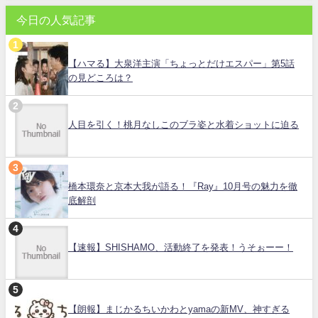
今日の人気記事
【ハマる】大泉洋主演「ちょっとだけエスパー」第5話
の見どころは？
人目を引く！桃月なしこのブラ姿と水着ショットに迫る
橋本環奈と京本大我が語る！『Ray』10月号の魅力を徹
底解剖
【速報】SHISHAMO、活動終了を発表！うそぉーー！
【朗報】まじかるちいかわとyamaの新MV、神すぎる