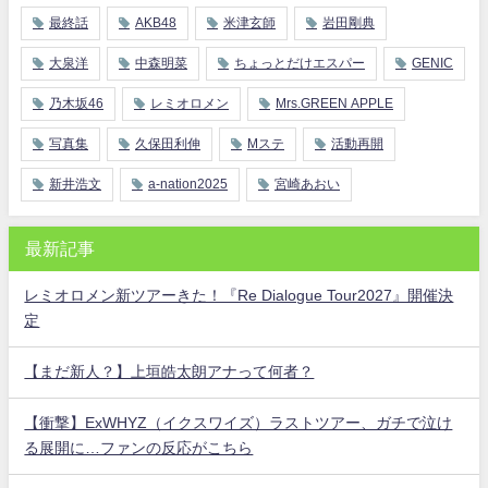
最終話
AKB48
米津玄師
岩田剛典
大泉洋
中森明菜
ちょっとだけエスパー
GENIC
乃木坂46
レミオロメン
Mrs.GREEN APPLE
写真集
久保田利伸
Mステ
活動再開
新井浩文
a-nation2025
宮崎あおい
最新記事
レミオロメン新ツアーきた！『Re Dialogue Tour2027』開催決
定
【まだ新人？】上垣皓太朗アナって何者？
【衝撃】ExWHYZ（イクスワイズ）ラストツアー、ガチで泣け
る展開に…ファンの反応がこちら