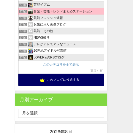
芸能イズム
271位
音楽・芸能トレンドまとめステーション
272位
芸能フレッシュ速報
273位
お気に入り画像ブログ
274位
芸能、その他
275位
NEWS盛り
276位
アレがアレでアレなニュース
277位
20世紀アイドル写真館
278位
LOVER’sのRSブログ
279位
このカテゴリを全て表示
参加する
このブログに投票する
月別アーカイブ
2026年8月