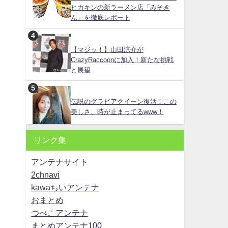
ヒカキンの新ラーメン店「みそき
ん」を徹底レポート
【マジッ！】山田涼介が
CrazyRaccoonに加入！新たな挑戦
と展望
伝説のグラビアクイーン復活！この
美しさ、時が止まってるwww！
リンク集
アンテナサイト
2chnavi
kawaちいアンテナ
おまとめ
つべこアンテナ
まとめアンテナ100