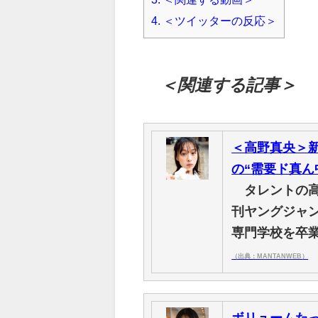
4.
＜ツイッターの反応＞
＜関連する記事＞
＜高野真央＞
の“需要ド真ん
タレントの高
刊ヤングジャ
専門学校を卒
（出典：MANTANWEB）
ボリュームた