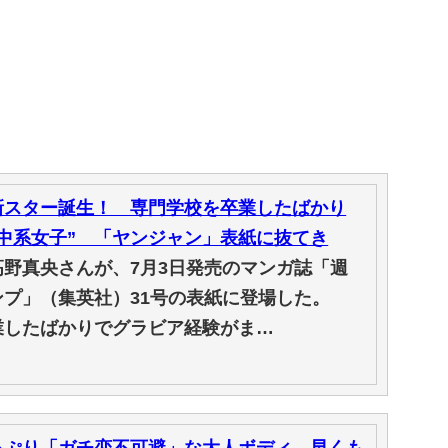
新スター誕生！ 専門学校を卒業したばかり
中系女子” 「ヤンジャン」表紙に抜てき
野真央さんが、7月3日発売のマンガ誌「週
ンプ」（集英社）31号の表紙に登場した。
業したばかりでグラビア経験がま…
っぷり「ガチ恋不可避」な大人ボディ 早くも