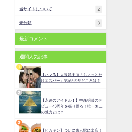
当サイトについて
2
未分類
3
最新コメント
週間人気記事
【ハマる】大泉洋主演「ちょっとだ
けエスパー」第5話の見どころは？
【永遠のアイドル！】中森明菜のデ
ビュー43周年を振り返る！唯一無二
の魅力とは？
【ヒカキン】ついに東京駅に出店！