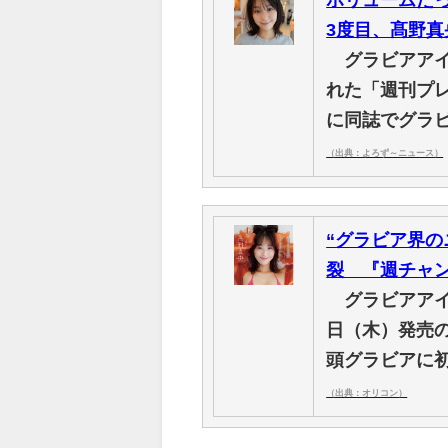
3度目、髙野
グラビアアイド
れた「週刊プ
に同誌でグラ
（出典：よろず～ニュース）
“グラビア界の
裂 『週チャ
グラビアアイ
日（木）発売
頭グラビアに
（出典：オリコン）