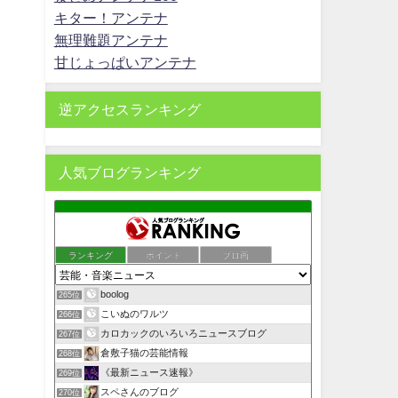
キター！アンテナ
無理難題アンテナ
甘じょっぱいアンテナ
逆アクセスランキング
人気ブログランキング
ランキング
ポイント
ブロ画
boolog
265位
こいぬのワルツ
266位
カロカックのいろいろニュースブログ
267位
倉敷子猫の芸能情報
268位
《最新ニュース速報》
269位
スペさんのブログ
270位