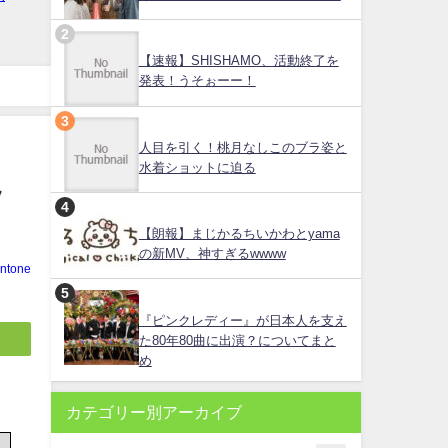
【速報】SHISHAMO、活動終了を
発表！うそぉーー！
人目を引く！桃月なしこのブラ姿と
水着ショットに迫る
ッ
【朗報】まじかるちいかわとyama
の新MV、神すぎるwwww
ntone
『ピンクレディー』が日本人を支え
た80年80曲に出演？についてまと
め
カテゴリー別アーカイブ