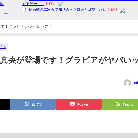
です！グラビアがヤバいッス！
ドル
野真央が登場です！グラビアがヤバい
mi
はてブ
Pocket
Feedly