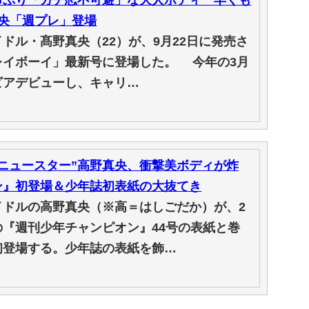
真央「週プレ」登場
ル・髙野真央（22）が、9月22日に発売さ
レイボーイ」最新号に登場した。 今年の3月
ビアデビューし、キャリ…
ニュースター”高野真央、衝撃美ボディが炸
ン』初登場＆少年誌初表紙の大抜てき
ドルの高野真央（※高＝はしごだか）が、2
の『週刊少年チャンピオン』44号の表紙と巻
初登場する。少年誌の表紙を飾…