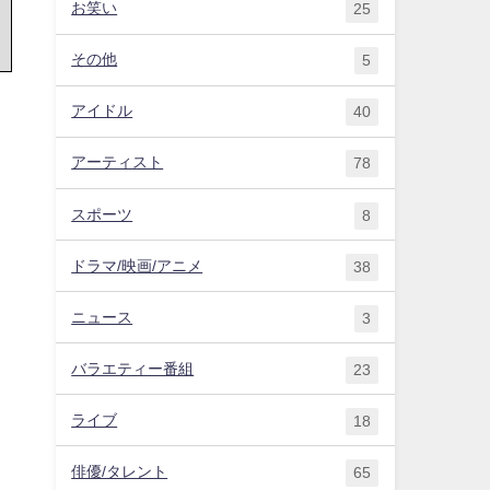
お笑い
25
その他
5
アイドル
40
アーティスト
78
スポーツ
8
ドラマ/映画/アニメ
38
ニュース
3
バラエティー番組
23
ライブ
18
俳優/タレント
65