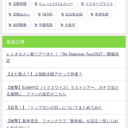
活動再開
ちょっとだけエスパー
ドクタープライス
宮崎あおい
GENIC
紅白歌合戦
米津玄師
岩田剛典
中森明菜
大泉洋
最新記事
レミオロメン新ツアーきた！『Re Dialogue Tour2027』開催決
定
【まだ新人？】上垣皓太朗アナって何者？
【衝撃】ExWHYZ（イクスワイズ）ラストツアー、ガチで泣け
る展開に…ファンの反応がこちら
【必見！】『トップガンの日』についてまとめてみた
【衝撃】新井浩文、ファンクラブ『新井組』を設立！信じられ
んやろがい！