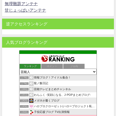
無理難題アンテナ
甘じょっぱいアンテナ
逆アクセスランキング
人気ブログランキング
ランキング
ポイント
ブロ画
情報ブログ！アイドル集合！
1178位
龍ノ飯日記
1179位
芸能テレビまとめチャンネル
1180位
わらふく -笑顔になる、J-POPまとめブログ-
1181位
メガネが書くブログ
1182位
ハロプロクローゼット(ハロープロジェクト私服・衣装まとめ)
1183位
子役応援ブログ TV出演情報
1184位