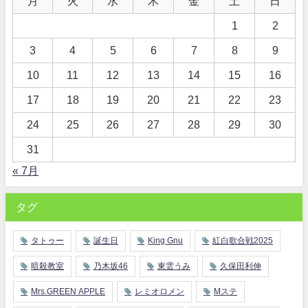
月
火
水
木
金
土
日
1
2
3
4
5
6
7
8
9
10
11
12
13
14
15
16
17
18
19
20
21
22
23
24
25
26
27
28
29
30
31
« 7月
タグ
タトゥー
誕生日
King Gnu
紅白歌合戦2025
暗殺教室
乃木坂46
東雲うみ
久保田利伸
Mrs.GREEN APPLE
レミオロメン
Mステ