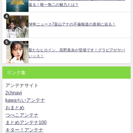
返る！唯一無二の魅力とは？
NHKニュース7畠山アナの不倫報道の真相に迫る！
新たなヒロイン、高野真央が登場です！グラビアがヤバ
いッス！
リンク集
アンテナサイト
2chnavi
kawaちいアンテナ
おまとめ
つべこアンテナ
まとめアンテナ100
キター！アンテナ