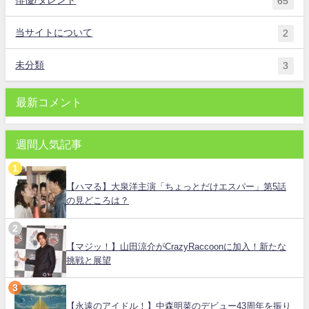
65
当サイトについて
2
未分類
3
最新コメント
週間人気記事
【ハマる】大泉洋主演「ちょっとだけエスパー」第5話
の見どころは？
【マジッ！】山田涼介がCrazyRaccoonに加入！新たな
挑戦と展望
【永遠のアイドル！】中森明菜のデビュー43周年を振り