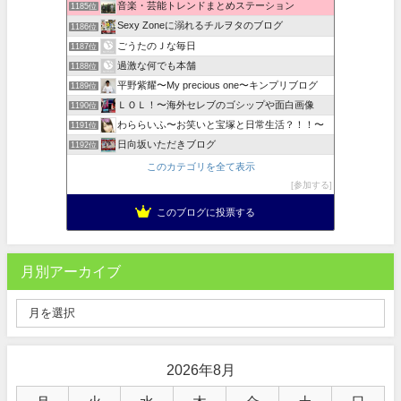
音楽・芸能トレンドまとめステーション
1185位
Sexy Zoneに溺れるチルヲタのブログ
1186位
ごうたのＪな毎日
1187位
過激な何でも本舗
1188位
平野紫耀〜My precious one〜キンプリブログ
1189位
ＬＯＬ！〜海外セレブのゴシップや面白画像
1190位
わららいふ〜お笑いと宝塚と日常生活？！！〜
1191位
日向坂いただきブログ
1192位
このカテゴリを全て表示
参加する
このブログに投票する
月別アーカイブ
2026年8月