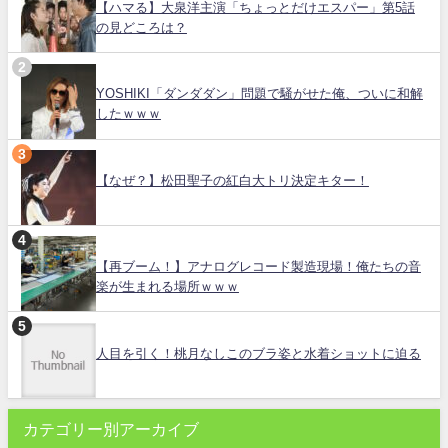
【ハマる】大泉洋主演「ちょっとだけエスパー」第5話
の見どころは？
YOSHIKI「ダンダダン」問題で騒がせた俺、ついに和解
したｗｗｗ
【なぜ？】松田聖子の紅白大トリ決定キター！
【再ブーム！】アナログレコード製造現場！俺たちの音
楽が生まれる場所ｗｗｗ
人目を引く！桃月なしこのブラ姿と水着ショットに迫る
カテゴリー別アーカイブ