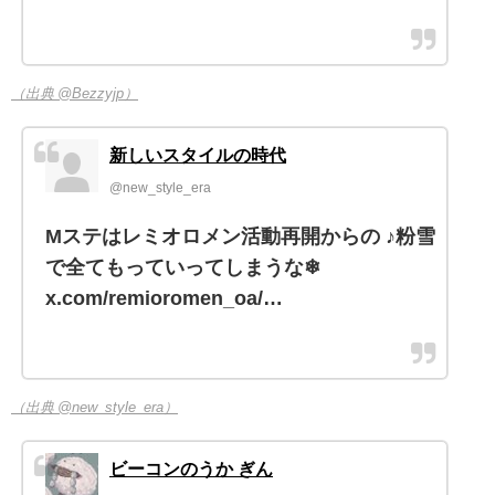
（出典 @Bezzyjp）
新しいスタイルの時代
@new_style_era
Mステはレミオロメン活動再開からの ♪粉雪
で全てもっていってしまうな❄
x.com/remioromen_oa/…
（出典 @new_style_era）
ビーコンのうか ぎん