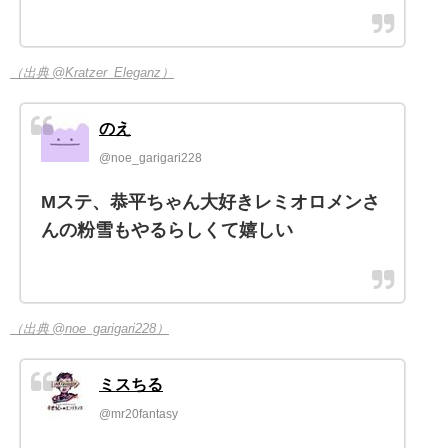
（出典 @Kratzer_Eleganz）
のえ
@noe_garigari228
Mステ、恭平ちゃん大好きレミオロメンさ
んの粉雪もやるらしくて嬉しい
（出典 @noe_garigari228）
ミスちる
@mr20fantasy