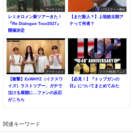
アーティスト
バラエティー番組
レミオロメン新ツアーきた！
【まだ新人？】上垣皓太朗ア
『Re Dialogue Tour2027』
ナって何者？
開催決定
アーティスト
ドラマ/映画/アニメ
【衝撃】ExWHYZ（イクスワ
【必見！】『トップガンの
イズ）ラストツアー、ガチで
日』についてまとめてみた
泣ける展開に…ファンの反応
がこちら
関連キーワード