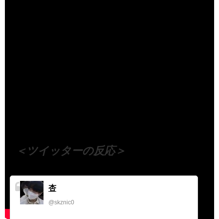
（出典 Youtube）
＜ツイッターの反応＞
杏
@skznic0