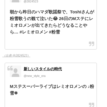
@2824523
朝から昨日のハマダ歌謡祭で、ToshIさんが
粉雪歌うの観て泣いた😂 26日のMステにレ
ミオロメンが出てきたらどうなることや
ら… #レミオロメン #粉雪
（出典 @2824523）
新しいスタイルの時代
@new_style_era
Mステスーパーライブはレミオロメンの ♪粉
雪❄