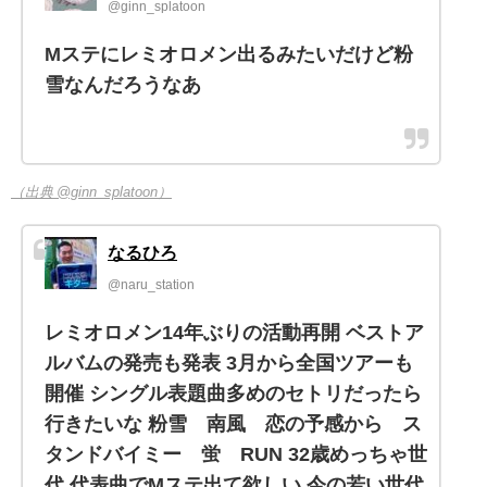
@ginn_splatoon
Mステにレミオロメン出るみたいだけど粉
雪なんだろうなあ
（出典 @ginn_splatoon）
なるひろ
@naru_station
レミオロメン14年ぶりの活動再開 ベストア
ルバムの発売も発表 3月から全国ツアーも
開催 シングル表題曲多めのセトリだったら
行きたいな 粉雪 南風 恋の予感から ス
タンドバイミー 蛍 RUN 32歳めっちゃ世
代 代表曲でMステ出て欲しい 今の若い世代