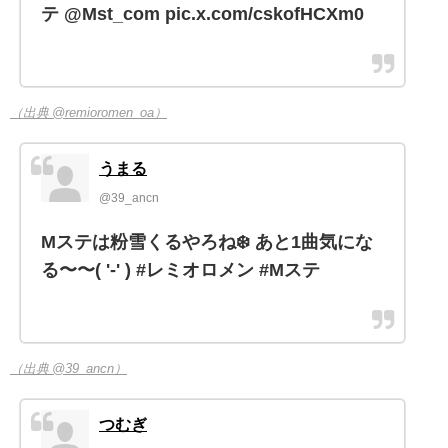
テ @Mst_com pic.x.com/cskofHCXm0
（出典 @remioromen_oa）
うまる
@39_ancn
Mステは粉雪くるやろね❄️ あと1曲気にな
る〜〜( '-' ) #レミオロメン #Mステ
（出典 @39_ancn）
つむぎ