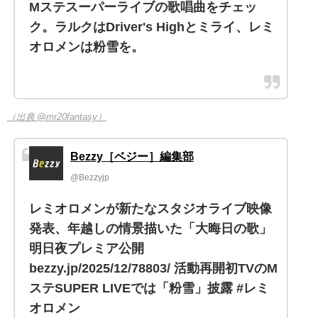
Mステスーパーライブの歌唱曲をチェッ
ク。ラルクはDriver's Highとミライ、レミ
オロメンは粉雪を。
（出典 @mr20fantasy）
Bezzy［ベジー］編集部
@Bezzyjp
レミオロメンが新たなスタジオライブ映像
発表、年越しの情景描いた「大晦日の歌」
明日夜プレミア公開
bezzy.jp/2025/12/78803/ 活動再開初TVのM
ステSUPER LIVEでは「粉雪」披露 #レミ
オロメン