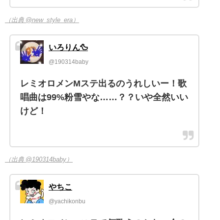
（出典 @new_style_era）
いろりん🦆
@190314baby
レミオロメンMステ出るのうれしいー！歌
唱曲は99%粉雪やな……？？いや全然いい
けど！
（出典 @190314baby）
やちこ
@yachikonbu