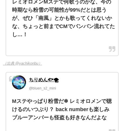
レミオロメンMステで何歌うのかな、今の
時期なら粉雪の可能性が99%だとは思う
が、ぜひ「南風」とかも歌ってくれないか
な、ちょっと前までCMでバンバン流れてた
し…！
（出典 @yachikonbu）
ちりめん🐟🌪
@bluen_s2_mini
Mステやっぱり粉雪だ❄ レミオロメンで聴
けるのいつぶり？ back numberも楽しみ
ブルーアンバーも怪盗も好きなんだよな