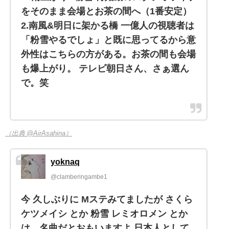
をそのまま会場とお茶の間へ（1番安定）
2.南風&明日に架かる橋 一億人の視聴者は
「粉雪やるでしょ」と既に思ってるから意
外性はこちらの方がある。お茶の間も会場
も爆上がり。 テレビ朝日さん、さぁ選ん
で。笑
（出典 @AirAsahina）
yoknaq
@clamberingambe1
今 久しぶりに Mステみてましたが さくら
ケツメイシ とか 粉雪 レミオロメン とか
は、名曲だとおもいますよ 日本人として、