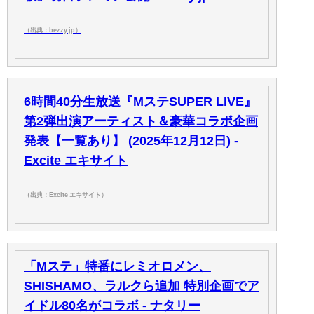
（出典：bezzy.jp）
6時間40分生放送『MステSUPER LIVE』
第2弾出演アーティスト＆豪華コラボ企画
発表【一覧あり】 (2025年12月12日) -
Excite エキサイト
（出典：Excite エキサイト）
「Mステ」特番にレミオロメン、
SHISHAMO、ラルクら追加 特別企画でア
イドル80名がコラボ - ナタリー