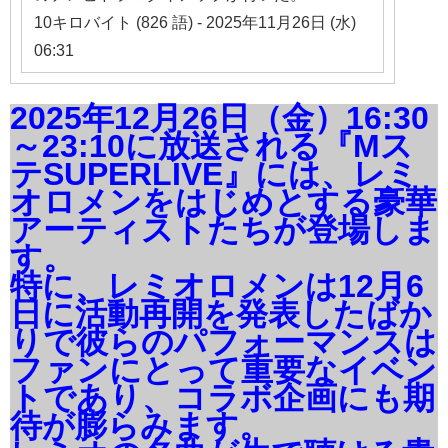
10キロバイト (826 語) - 2025年11月26日 (水)
06:31
2025年12月26日（金）16:30
～23:10に放送される『Mス
テSUPERLIVE』には、レミ
オロメンをはじめとする豪華
アーティストたちが登場しま
す。
特に、レミオロメンは12月6
日に活動再開を発表したばか
りで彼らのパフォーマンスは
ファンにとって重要なイベン
トであり、コラボ企画にも期
待が膨らみます。