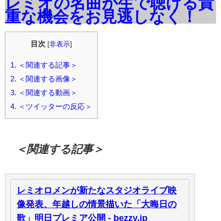
レミオの名曲が生で聴ける貴
重な機会をお見逃しなく！
目次
[
非表示
]
1.
＜関連する記事＞
2.
＜関連する画像＞
3.
＜関連する動画＞
4.
＜ツイッターの反応＞
＜関連する記事＞
レミオロメンが新たなスタジオライブ映
像発表、年越しの情景描いた「大晦日の
歌」明日プレミア公開 - bezzy.jp