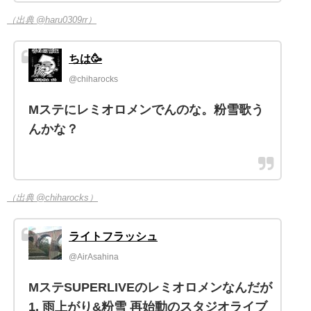
（出典 @haru0309rr）
ちは🥳
@chiharocks
Mステにレミオロメンでんのな。粉雪歌う
んかな？
（出典 @chiharocks）
ライトフラッシュ
@AirAsahina
MステSUPERLIVEのレミオロメンなんだが
1. 雨上がり&粉雪 再始動のスタジオライブ