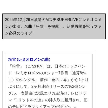
2025年12月26日放送のMステSUPERLIVEにレミオロメ
ンが出演。名曲「粉雪」を披露し、活動再開を祝うファ
ン必見のライブ！
粉雪 (
レミオロメン
の曲)
「粉雪」（こなゆき）は、日本のロックバン
ド・
レミオロメン
のメジャー7作目（通算8作
目）のシングル。 前作「蒼の世界」から1ヶ月
ぶりにして、2ヶ月連続リリースの第2弾シン
グル。 表題曲は沢尻エリカ主演のテレビドラ
マ『1リットルの涙』の挿入歌に起用され、初
のテレビドラマタイアップが付いた。…