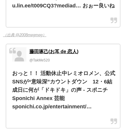
u.lin.ee/t009CQ3?mediad… おぉー良いね
（出典 @2008megmeg）
藤田琢己(お耳 de 恋人)
@TakMe520
おっと！！ 活動休止中レミオロメン、公式
SNSが“意味深”カウントダウン 12・6結
成日に何が「ドキドキ」の声 - スポニチ
Sponichi Annex 芸能
sponichi.co.jp/entertainment/…