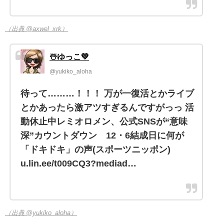
（出典 @axwel_xrk）
☃️ゆっこ💚
@yukiko_aloha
待って………！！！ 万が一復活とかライブ
とかあったら激アツすぎるんですがっっ 活
動休止中レミオロメン、公式SNSが“意味
深”カウントダウン 12・6結成日に何が
「ドキドキ」の声(スポーツニッポン)
u.lin.ee/t009CQ3?mediad…
（出典 @yukiko_aloha）