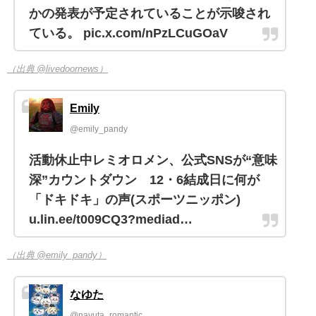
かの発表が予定されていることが示唆され
ている。 pic.x.com/nPzLCuGOaV
（出典 @livedoornews）
Emily
@emily_pandy
活動休止中レミオロメン、公式SNSが“意味
深”カウントダウン 12・6結成日に何が
「ドキドキ」の声(スポーツニッポン)
u.lin.ee/t009CQ3?mediad…
（出典 @emily_pandy）
なゆた
@nayuta_romantic