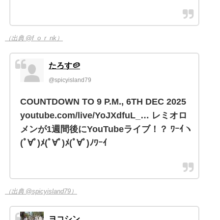
（出典 @f_o_r_nk）
たろす🥔
@spicyisland79
COUNTDOWN TO 9 P.M., 6TH DEC 2025
youtube.com/live/YoJXdfuL_… レミオロ
メンが1週間後にYouTubeライブ！？ ﾜｰｲヽ
(ﾟ∀ﾟ)ﾒ(ﾟ∀ﾟ)ﾒ(ﾟ∀ﾟ)ﾉﾜｰｲ
（出典 @spicyisland79）
ヨコシン