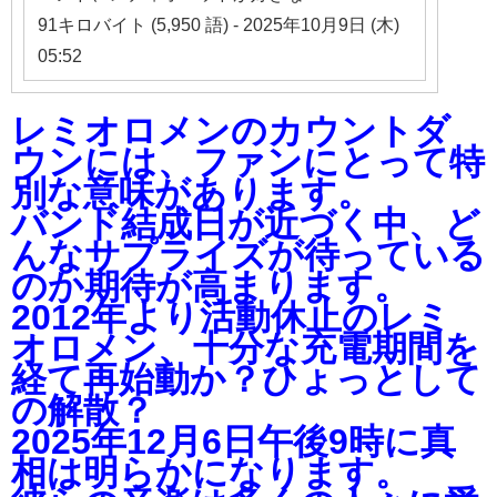
91キロバイト (5,950 語) - 2025年10月9日 (木)
05:52
レミオロメンのカウントダ
ウンには、ファンにとって特
別な意味があります。
バンド結成日が近づく中、ど
んなサプライズが待っている
のか期待が高まります。
2012年より活動休止のレミ
オロメン、十分な充電期間を
経て再始動か？ひょっとして
の解散？
2025年12月6日午後9時に真
相は明らかになります。