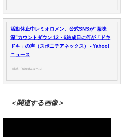
活動休止中レミオロメン、公式SNSが“意味
深”カウントダウン 12・6結成日に何が「ドキ
ドキ」の声（スポニチアネックス） - Yahoo!
ニュース
（出典：Yahoo!ニュース）
＜関連する画像＞