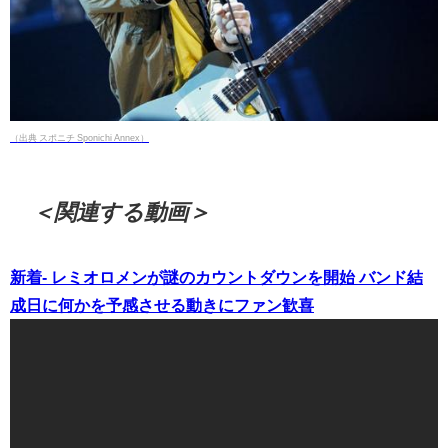
（出典 スポニチ Sponichi Annex）
＜関連する動画＞
新着- レミオロメンが謎のカウントダウンを開始 バンド結
成日に何かを予感させる動きにファン歓喜