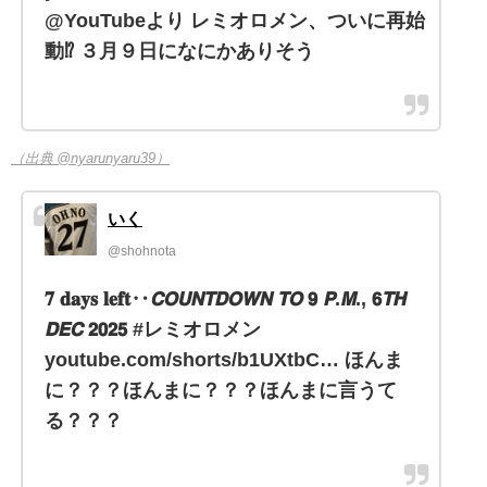
@YouTubeより レミオロメン、ついに再始
動⁉️ ３月９日になにかありそう
（出典 @nyarunyaru39）
いく
@shohnota
𝟕 𝐝𝐚𝐲𝐬 𝐥𝐞𝐟𝐭‥𝘾𝙊𝙐𝙉𝙏𝘿𝙊𝙒𝙉 𝙏𝙊 𝟵 𝙋.𝙈., 𝟲𝙏𝙃
𝘿𝙀𝘾 𝟮𝟬𝟮𝟱 #レミオロメン
youtube.com/shorts/b1UXtbC… ほんま
に？？？ほんまに？？？ほんまに言うて
る？？？