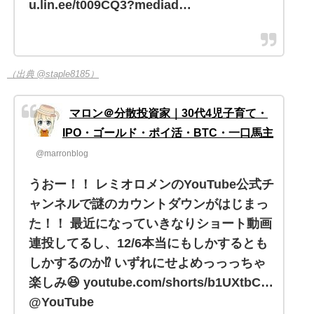
u.lin.ee/t009CQ3?mediad…
（出典 @staple8185）
マロン＠分散投資家｜30代4児子育て・
IPO・ゴールド・ポイ活・BTC・一口馬主
@marronblog
うおー！！ レミオロメンのYouTube公式チ
ャンネルで謎のカウントダウンがはじまっ
た！！ 最近になっていきなりショート動画
連投してるし、12/6本当にもしかするとも
しかするのか⁉︎ いずれにせよめっっっちゃ
楽しみ😆 youtube.com/shorts/b1UXtbC…
@YouTube