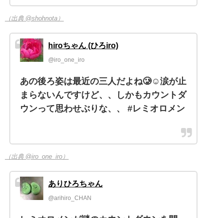
（出典 @shohnota）
hiroちゃん (ひろiro)
@iro_one_iro
あの後ろ姿は最近の三人だよね🥲☺️涙が止
まらないんですけど、、しかもカウントダ
ウンって思わせぶりな、、 #レミオロメン
（出典 @iro_one_iro）
ありひろちゃん
@arihiro_CHAN