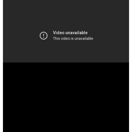
（出典 Youtube）
COUNTDOWN TO 9 P.M., 6TH DEC 2025 - YouTube