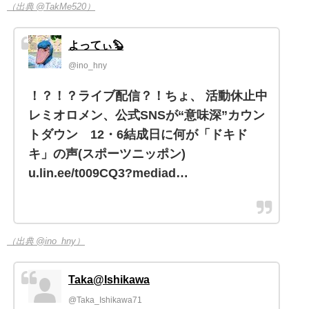
（出典 @TakMe520）
よってぃ🦫
@ino_hny
！？！？ライブ配信？！ちょ、 活動休止中
レミオロメン、公式SNSが“意味深”カウン
トダウン 12・6結成日に何が「ドキド
キ」の声(スポーツニッポン)
u.lin.ee/t009CQ3?mediad…
（出典 @ino_hny）
Taka@Ishikawa
@Taka_Ishikawa71