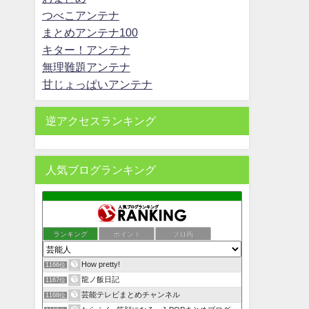
つべこアンテナ
まとめアンテナ100
キター！アンテナ
無理難題アンテナ
甘じょっぱいアンテナ
逆アクセスランキング
人気ブログランキング
ランキング
ポイント
ブロ画
How pretty!
1166位
龍ノ飯日記
1167位
芸能テレビまとめチャンネル
1168位