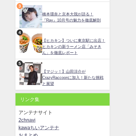
橋本環奈と京本大我が語る！
『Ray』10月号の魅力を徹底解剖
【ヒカキン】ついに東京駅に出店！
ヒカキンの新ラーメン店「みそき
ん」を徹底レポート
【マジッ！】山田涼介が
CrazyRaccoonに加入！新たな挑戦
と展望
リンク集
アンテナサイト
2chnavi
kawaちいアンテナ
おまとめ