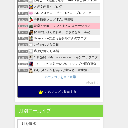
わらふく -笑顔になる、J-POPまとめブログ-
1169位
メガネが書くブログ
1170位
ハロプロクローゼット(ハロープロジェクト私服・衣装まとめ)
1171位
子役応援ブログ TV出演情報
1172位
音楽・芸能トレンドまとめステーション
1173位
秋田のほほん散歩道。ときどき東方神起。
1174位
Sexy Zoneに溺れるチルヲタのブログ
1175位
ごうたのＪな毎日
1176位
過激な何でも本舗
1177位
平野紫耀〜My precious one〜キンプリブログ
1178位
ＬＯＬ！〜海外セレブのゴシップや面白画像
1179位
わららいふ〜お笑いと宝塚と日常生活？！！〜
1180位
このカテゴリを全て表示
参加する
このブログに投票する
月別アーカイブ