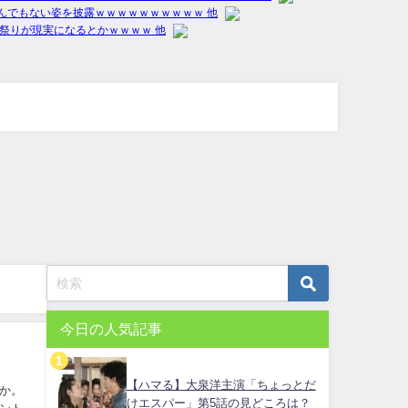
今日の人気記事
【ハマる】大泉洋主演「ちょっとだ
か。
けエスパー」第5話の見どころは？