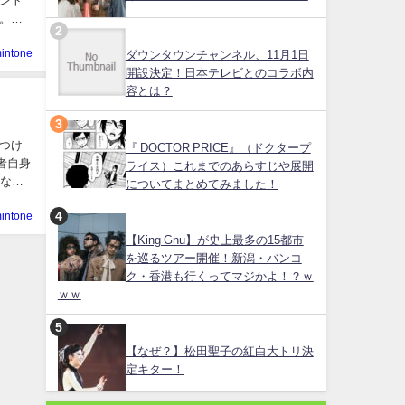
ント
。特
intone
ダウンタウンチャンネル、11月1日
開設決定！日本テレビとのコラボ内
容とは？
つけ
『 DOCTOR PRICE』（ドクタープ
者自身
ライス）これまでのあらすじや展開
草なぎ
についてまとめてみました！
intone
【King Gnu】が史上最多の15都市
を巡るツアー開催！新潟・バンコ
ク・香港も行くってマジかよ！？ｗ
ｗｗ
【なぜ？】松田聖子の紅白大トリ決
定キター！