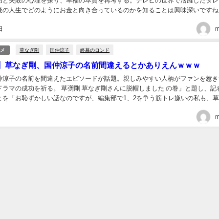
功と失敗の心理を探り、幸福の本質を再考する。テレビの世界で活躍したタレ
後の人生でどのようにお金と向き合っているのかを知ることは興味深いですね
人たちがどうしてその財を失ってしまったのか、その...
日
m
草なぎ剛
国仲涼子
終幕のロンド
ニメ
】草なぎ剛、国仲涼子の名前間違えるとかありえんｗｗｗ
仲涼子の名前を間違えたエピソードが話題。親しみやすい人柄がファンを惹き
ドラマの成功を祈る。 草彅剛 草なぎ剛さんに脱帽しました の巻」と題し、記
とを「お恥ずかしい話なのですが、編集部で1、2を争う筋トレ嫌いの私も、
の当たりにして、自宅ではじめました。普段...
m