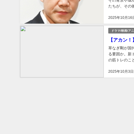
その背景や成
たちが、その
に一世風靡した
2025年10月16
ドラマ/映画/ア
【アカン！
草なぎ剛が国
る要因か。新
の筋トレのこ
さんの撮影を目
2025年10月3日