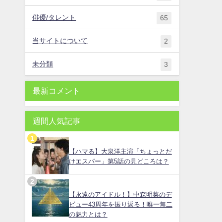
俳優/タレント
65
当サイトについて
2
未分類
3
最新コメント
週間人気記事
【ハマる】大泉洋主演「ちょっとだ
けエスパー」第5話の見どころは？
【永遠のアイドル！】中森明菜のデ
ビュー43周年を振り返る！唯一無二
の魅力とは？