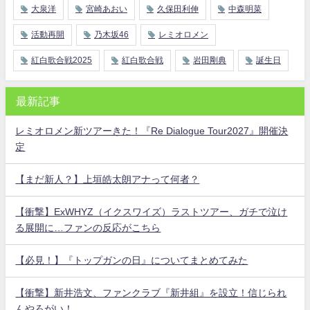
大泉洋
宮崎あおい
久保田利伸
中森明菜
活動再開
乃木坂46
レミオロメン
紅白歌合戦2025
紅白歌合戦
岩田剛典
誕生日
最新記事
レミオロメン新ツアーきた！『Re Dialogue Tour2027』開催決
定
【まだ新人？】上垣皓太朗アナって何者？
【衝撃】ExWHYZ（イクスワイズ）ラストツアー、ガチで泣け
る展開に…ファンの反応がこちら
【必見！】『トップガンの日』についてまとめてみた
【衝撃】新井浩文、ファンクラブ『新井組』を設立！信じられ
んやろがい！