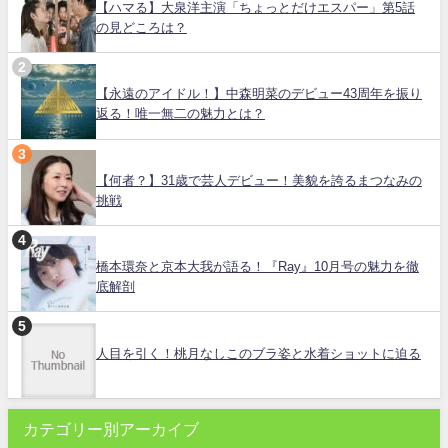
【ハマる】大泉洋主演「ちょっとだけエスパー」第5話
の見どころは？
【永遠のアイドル！】中森明菜のデビュー43周年を振り
返る！唯一無二の魅力とは？
【何者？】31歳で芸人デビュー！美貌を誇るまつなみの
挑戦
橋本環奈と京本大我が語る！『Ray』10月号の魅力を徹
底解剖
人目を引く！桃月なしこのブラ姿と水着ショットに迫る
カテゴリー別アーカイブ