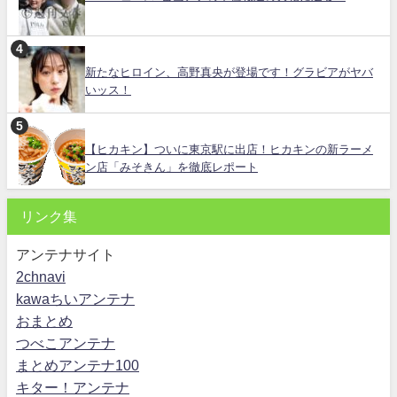
新たなヒロイン、高野真央が登場です！グラビアがヤバ
いッス！
【ヒカキン】ついに東京駅に出店！ヒカキンの新ラーメ
ン店「みそきん」を徹底レポート
リンク集
アンテナサイト
2chnavi
kawaちいアンテナ
おまとめ
つべこアンテナ
まとめアンテナ100
キター！アンテナ