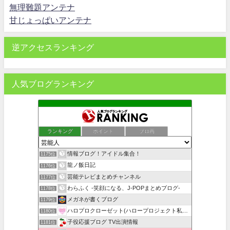
無理難題アンテナ
甘じょっぱいアンテナ
逆アクセスランキング
人気ブログランキング
ランキング
ポイント
ブロ画
情報ブログ！アイドル集合！
1175位
龍ノ飯日記
1176位
芸能テレビまとめチャンネル
1177位
わらふく -笑顔になる、J-POPまとめブログ-
1178位
メガネが書くブログ
1179位
ハロプロクローゼット(ハロープロジェクト私服・衣装まとめ)
1180位
子役応援ブログ TV出演情報
1181位