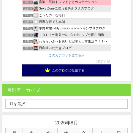
音楽・芸能トレンドまとめステーション
1182位
Sexy Zoneに溺れるチルヲタのブログ
1183位
ごうたのＪな毎日
1184位
過激な何でも本舗
1185位
平野紫耀〜My precious one〜キンプリブログ
1186位
ＬＯＬ！〜海外セレブのゴシップや面白画像
1187位
わららいふ〜お笑いと宝塚と日常生活？！！〜
1188位
日向坂いただきブログ
1189位
このカテゴリを全て表示
参加する
このブログに投票する
月別アーカイブ
2026年8月