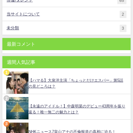
65
当サイトについて
2
未分類
3
最新コメント
週間人気記事
【ハマる】大泉洋主演「ちょっとだけエスパー」第5話
の見どころは？
【永遠のアイドル！】中森明菜のデビュー43周年を振り
返る！唯一無二の魅力とは？
NHKニュース7畠山アナの不倫報道の真相に迫る！