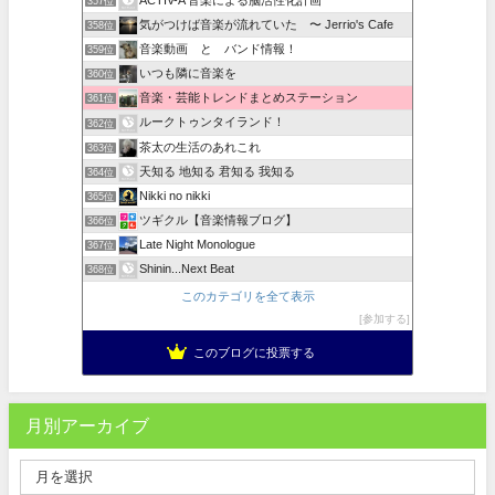
357位
気がつけば音楽が流れていた 〜 Jerrio's Cafe
358位
音楽動画 と バンド情報！
359位
いつも隣に音楽を
360位
音楽・芸能トレンドまとめステーション
361位
ルークトゥンタイランド！
362位
茶太の生活のあれこれ
363位
天知る 地知る 君知る 我知る
364位
Nikki no nikki
365位
ツギクル【音楽情報ブログ】
366位
Late Night Monologue
367位
Shinin...Next Beat
368位
このカテゴリを全て表示
参加する
このブログに投票する
月別アーカイブ