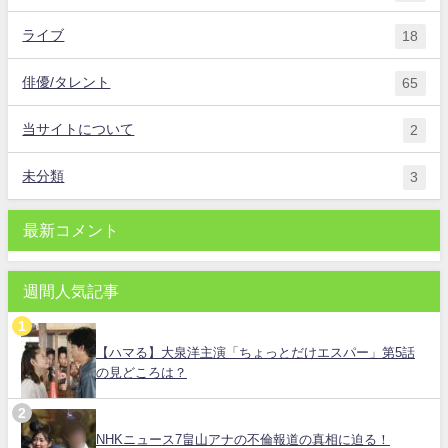
ライブ
18
俳優/タレント
65
当サイトについて
2
未分類
3
最新コメント
週間人気記事
【ハマる】大泉洋主演「ちょっとだけエスパー」第5話
の見どころは？
NHKニュース7畠山アナの不倫報道の真相に迫る！