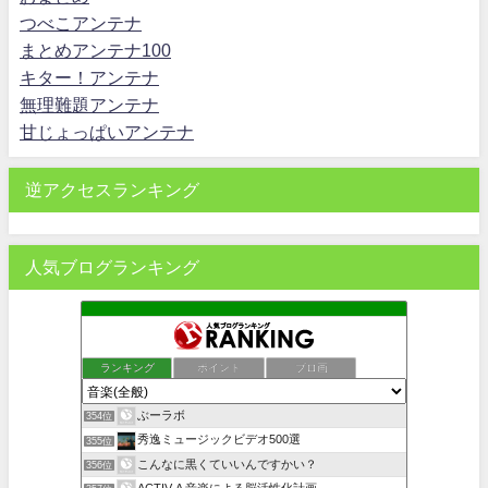
つべこアンテナ
まとめアンテナ100
キター！アンテナ
無理難題アンテナ
甘じょっぱいアンテナ
逆アクセスランキング
人気ブログランキング
ランキング
ポイント
ブロ画
ぶーラボ
354位
秀逸ミュージックビデオ500選
355位
こんなに黒くていいんですかい？
356位
ACTIV-A 音楽による脳活性化計画