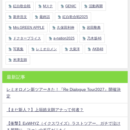
紅白歌合戦
Mステ
GENIC
活動再開
新井浩文
最終話
紅白歌合戦2025
Mrs.GREEN APPLE
久保田利伸
岩田剛典
ドクタープライス
a-nation2025
乃木坂46
写真集
レミオロメン
大泉洋
AKB48
米津玄師
最新記事
レミオロメン新ツアーきた！『Re Dialogue Tour2027』開催決
定
【まだ新人？】上垣皓太朗アナって何者？
【衝撃】ExWHYZ（イクスワイズ）ラストツアー、ガチで泣け