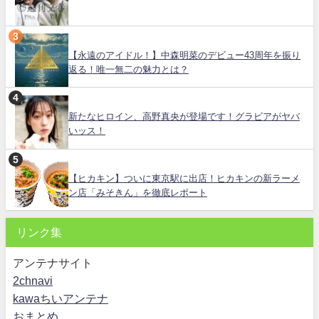
【永遠のアイドル！】中森明菜のデビュー43周年を振り
返る！唯一無二の魅力とは？
新たなヒロイン、高野真央が登場です！グラビアがヤバ
いッス！
【ヒカキン】ついに東京駅に出店！ヒカキンの新ラーメ
ン店「みそきん」を徹底レポート
リンク集
アンテナサイト
2chnavi
kawaちいアンテナ
おまとめ