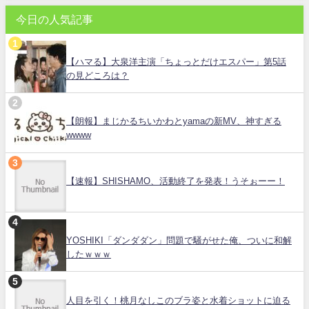
今日の人気記事
【ハマる】大泉洋主演「ちょっとだけエスパー」第5話
の見どころは？
【朗報】まじかるちいかわとyamaの新MV、神すぎる
wwww
【速報】SHISHAMO、活動終了を発表！うそぉーー！
YOSHIKI「ダンダダン」問題で騒がせた俺、ついに和解
したｗｗｗ
人目を引く！桃月なしこのブラ姿と水着ショットに迫る